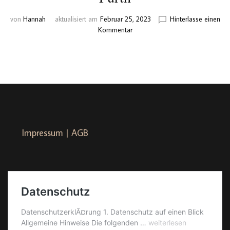
von
Hannah
aktualisiert am
Februar 25, 2023
Hinterlasse einen
zu
Kommentar
Sandra
&
Jeremias
–
standesamtliche
Trauung
unter
freiem
Himmel
Impressum | AGB
in
Furth