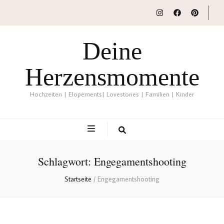
Deine
Herzensmomente
Hochzeiten | Elopements| Lovestories | Familien | Kinder
Schlagwort:
Engegamentshooting
Startseite
/
Engegamentshooting