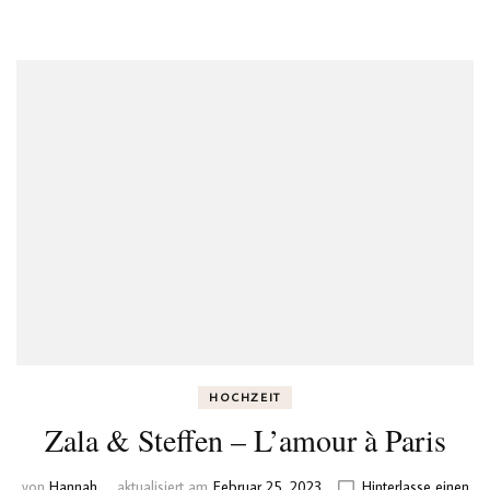
Celine
&
Jürgen
à
Paris
HOCHZEIT
Zala & Steffen – L’amour à Paris
von
Hannah
aktualisiert am
Februar 25, 2023
Hinterlasse einen