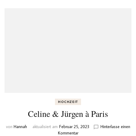
HOCHZEIT
Celine & Jürgen à Paris
von
Hannah
aktualisiert am
Februar 25, 2023
Hinterlasse einen
zu
Kommentar