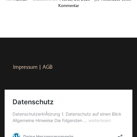
zu
Kommentar
Zala
&
Steffen
–
L’amour
à
Paris
Impressum | AGB