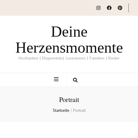
Deine
Herzensmomente
Hochzeiten | Elopements| Lovestories | Familien | Kinder
Portrait
Startseite
/
Portrait