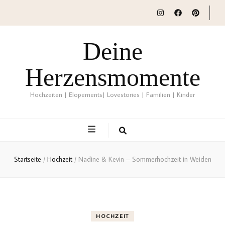
Deine
Herzensmomente
Hochzeiten | Elopements| Lovestories | Familien | Kinder
Startseite
/
Hochzeit
/
Nadine & Kevin – Sommerhochzeit in Weiden
HOCHZEIT