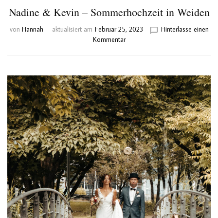
Nadine & Kevin – Sommerhochzeit in Weiden
von
Hannah
aktualisiert am
Februar 25, 2023
Hinterlasse einen
zu
Kommentar
Nadine
&
Kevin
–
Sommerhochzeit
in
Weiden