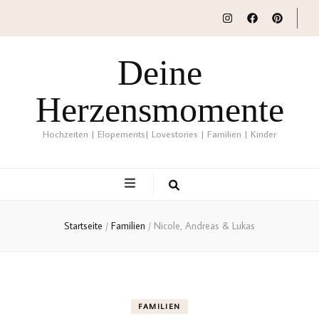
Deine
Herzensmomente
Hochzeiten | Elopements| Lovestories | Familien | Kinder
Startseite
/
Familien
/
Nicole, Andreas & Lukas
FAMILIEN