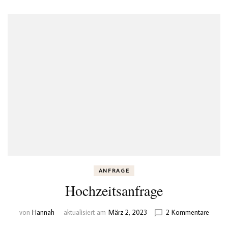
ANFRAGE
Hochzeitsanfrage
zu
von
Hannah
aktualisiert am
März 2, 2023
2 Kommentare
Hochze